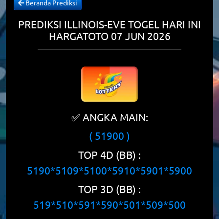
Beranda Prediksi
PREDIKSI ILLINOIS-EVE TOGEL HARI INI
HARGATOTO 07 JUN 2026
✅ ANGKA MAIN:
( 51900 )
TOP 4D (BB) :
5190*5109*5100*5910*5901*5900
TOP 3D (BB) :
519*510*591*590*501*509*500