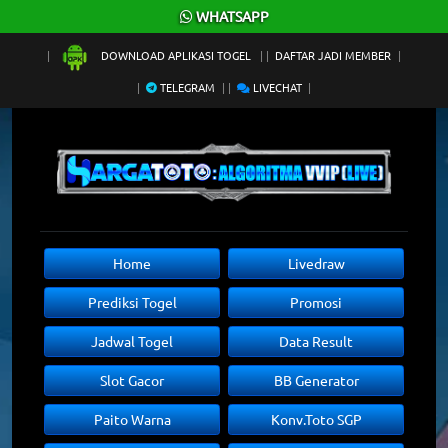
×
WHATSAPP
DOWNLOAD APLIKASI TOGEL
DAFTAR JADI MEMBER
TELEGRAM
LIVECHAT
Home
Livedraw
Prediksi Togel
Promosi
Jadwal Togel
Data Result
Slot Gacor
BB Generator
Paito Warna
Konv.Toto SGP