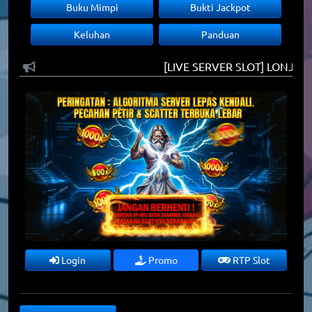
Buku Mimpi
Bukti Jackpot
Keluhan
Panduan
[LIVE SERVER SLOT] LONJA
Login
Promo
RTP Slot