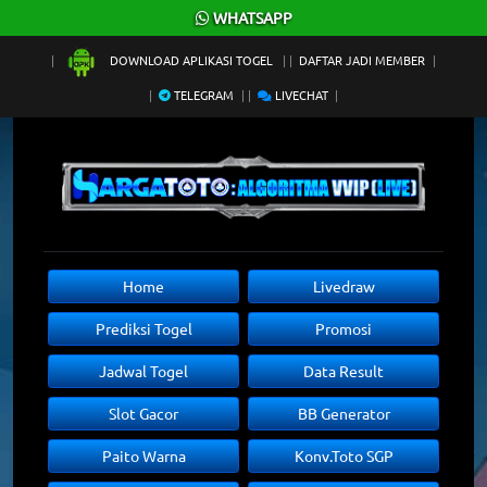
×
WHATSAPP
DOWNLOAD APLIKASI TOGEL
DAFTAR JADI MEMBER
TELEGRAM
LIVECHAT
Home
Livedraw
Prediksi Togel
Promosi
Jadwal Togel
Data Result
Slot Gacor
BB Generator
Paito Warna
Konv.Toto SGP