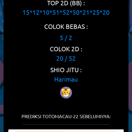
TOP 2D (BB) :
15*12*10*51*52*50*21*25*20
COLOK BEBAS :
5 / 2
COLOK 2D :
20 / 52
SHIO JITU :
Harimau
PREDIKSI TOTOMACAU-22 SEBELUMNYA: