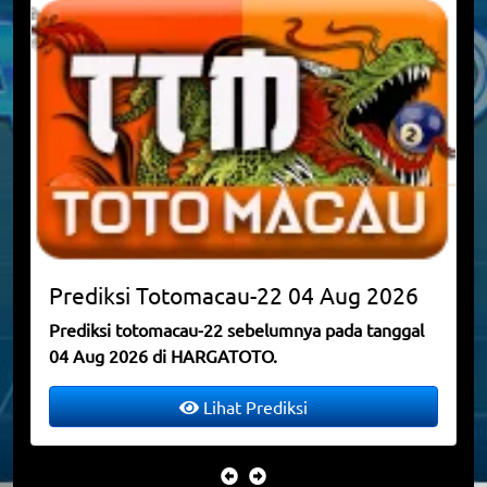
Prediksi
Totomacau-22
04 Aug 2026
Prediksi totomacau-22 sebelumnya pada tanggal
04 Aug 2026 di HARGATOTO.
Lihat Prediksi