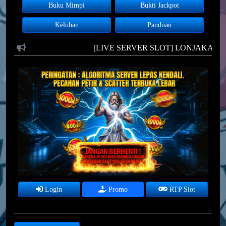
Buku Mimpi
Bukti Jackpot
Keluhan
Panduan
[LIVE SERVER SLOT] LONJAKAN
Login
Promo
RTP Slot