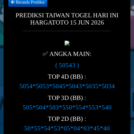
Beranda Prediksi
PREDIKSI TAIWAN TOGEL HARI INI
HARGATOTO 15 JUN 2026
✅ ANGKA MAIN:
( 50543 )
TOP 4D (BB) :
5054*5053*5045*5043*5035*5034
TOP 3D (BB) :
505*504*503*550*554*553*540
TOP 2D (BB) :
50*55*54*53*05*04*03*45*40