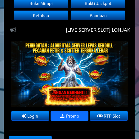
Buku Mimpi
Bukti Jackpot
Keluhan
Panduan
[LIVE SERVER SLOT] LONJAKAN
Login
Promo
RTP Slot