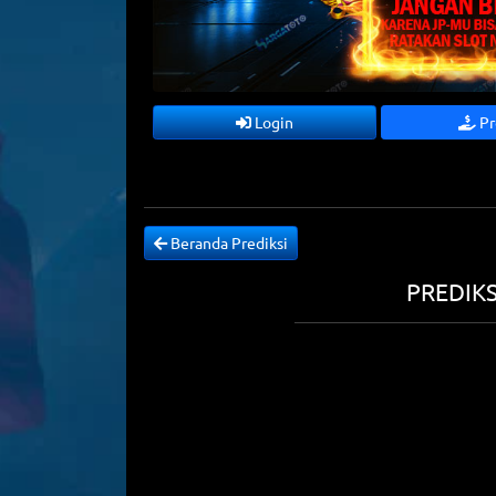
Login
Pr
Beranda Prediksi
PREDIKS