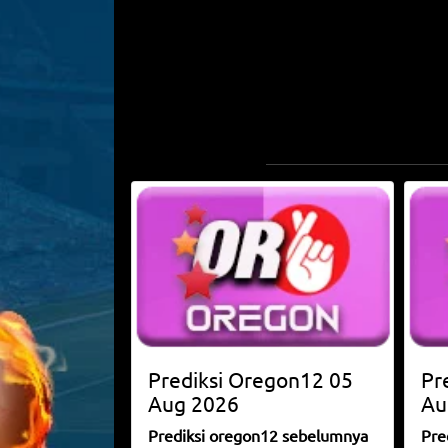
gon12
06
Prediksi
Oregon12
05
Pr
Aug 2026
Au
2 sebelumnya
Prediksi oregon12 sebelumnya
Pre