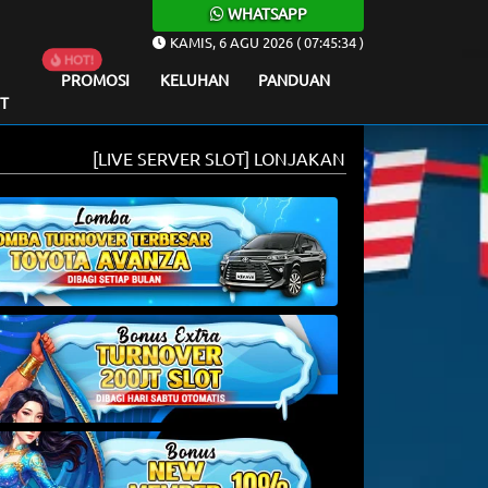
WHATSAPP
KAMIS
, 6 AGU 2026
(
07
:
45
:
35
)
HOT!
PROMOSI
KELUHAN
PANDUAN
T
[LIVE SERVER SLOT] LONJAKAN PENARIKAN DANA