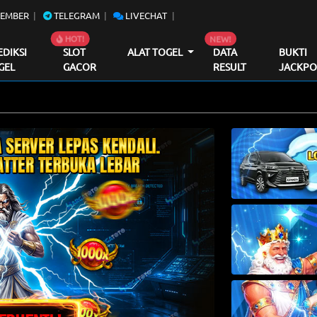
MEMBER
TELEGRAM
LIVECHAT
HOT!
NEW!
EDIKSI
SLOT
ALAT TOGEL
DATA
BUKTI
GEL
GACOR
RESULT
JACKPO