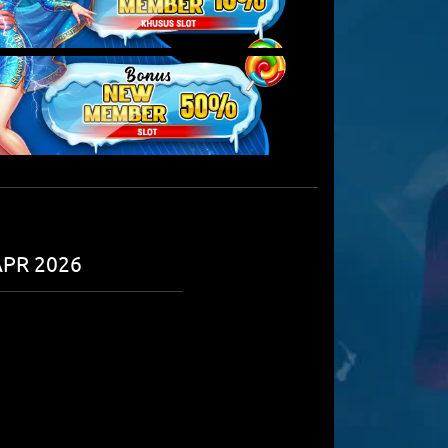
APR 2026