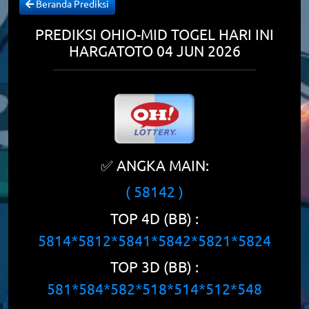
Beranda Prediksi
PREDIKSI OHIO-MID TOGEL HARI INI
HARGATOTO 04 JUN 2026
✅ ANGKA MAIN:
( 58142 )
TOP 4D (BB) :
5814*5812*5841*5842*5821*5824
TOP 3D (BB) :
581*584*582*518*514*512*548