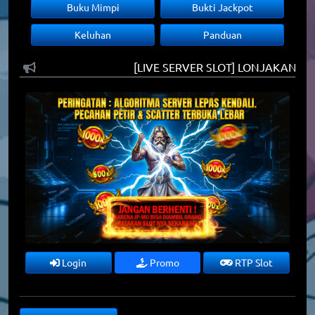
Buku Mimpi
Bukti Jackpot
Keluhan
Panduan
[LIVE SERVER SLOT] LONJAKAN P
Login
Promo
RTP Slot