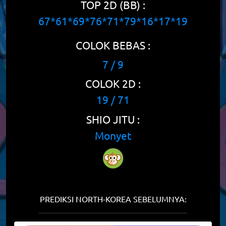
TOP 2D (BB) :
67*61*69*76*71*79*16*17*19
COLOK BEBAS :
7 / 9
COLOK 2D :
19 / 71
SHIO JITU :
Monyet
PREDIKSI NORTH-KOREA SEBELUMNYA: