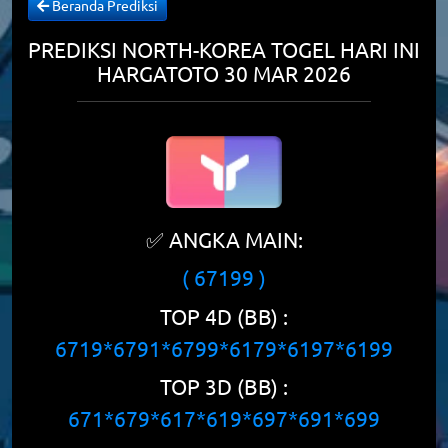
Beranda Prediksi
PREDIKSI NORTH-KOREA TOGEL HARI INI
HARGATOTO 30 MAR 2026
✅ ANGKA MAIN:
( 67199 )
TOP 4D (BB) :
6719*6791*6799*6179*6197*6199
TOP 3D (BB) :
671*679*617*619*697*691*699