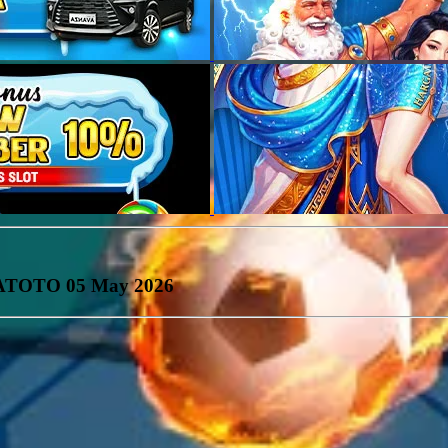
ATOTO 05 May 2026