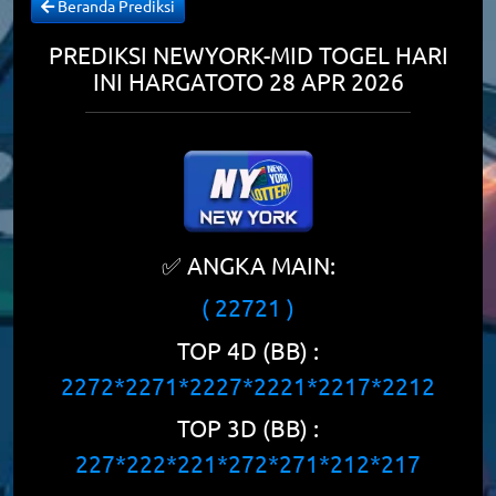
Beranda Prediksi
PREDIKSI NEWYORK-MID TOGEL HARI
INI HARGATOTO 28 APR 2026
✅ ANGKA MAIN:
( 22721 )
TOP 4D (BB) :
2272*2271*2227*2221*2217*2212
TOP 3D (BB) :
227*222*221*272*271*212*217