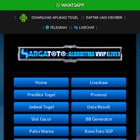
×
WHATSAPP
DOWNLOAD APLIKASI TOGEL
DAFTAR JADI MEMBER
TELEGRAM
LIVECHAT
Home
Livedraw
Prediksi Togel
Promosi
Jadwal Togel
Data Result
Slot Gacor
BB Generator
Paito Warna
Konv.Toto SGP