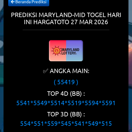
Beranda Prediksi
PREDIKSI MARYLAND-MID TOGEL HARI
INI HARGATOTO 27 MAR 2026
✅ ANGKA MAIN:
( 55419 )
TOP 4D (BB) :
5541*5549*5514*5519*5594*5591
TOP 3D (BB) :
554*551*559*545*541*549*515