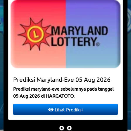
Prediksi
Maryland-Eve
05 Aug 2026
Prediksi maryland-eve sebelumnya pada tanggal
05 Aug 2026 di HARGATOTO.
Lihat Prediksi