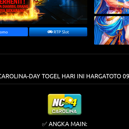
omo
RTP Slot
CAROLINA-DAY TOGEL HARI INI HARGATOTO 0
✅ ANGKA MAIN: