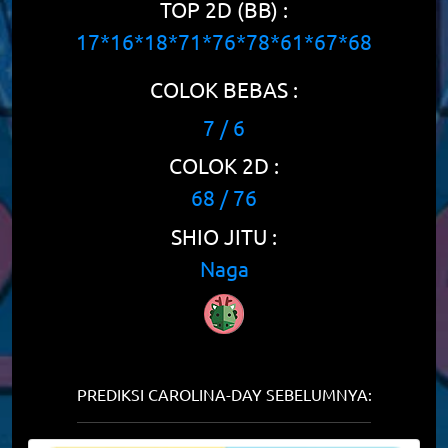
TOP 2D (BB) :
17*16*18*71*76*78*61*67*68
COLOK BEBAS :
7 / 6
COLOK 2D :
68 / 76
SHIO JITU :
Naga
PREDIKSI CAROLINA-DAY SEBELUMNYA: