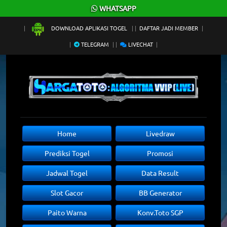
×
WHATSAPP
DOWNLOAD APLIKASI TOGEL
DAFTAR JADI MEMBER
TELEGRAM
LIVECHAT
Home
Livedraw
Prediksi Togel
Promosi
Jadwal Togel
Data Result
Slot Gacor
BB Generator
Paito Warna
Konv.Toto SGP