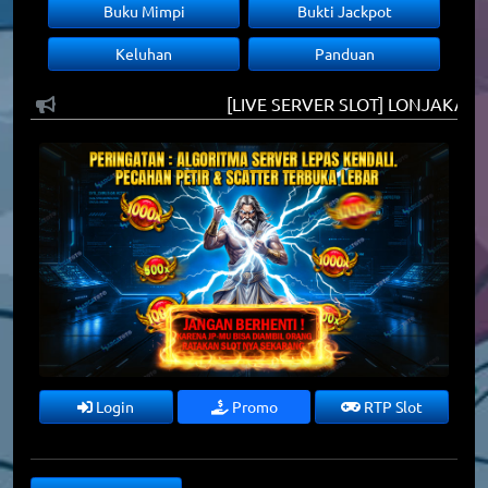
Buku Mimpi
Bukti Jackpot
Keluhan
Panduan
[LIVE SERVER SLOT] LONJAKAN
Login
Promo
RTP Slot